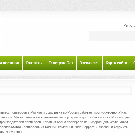
Регист
я доставка
Контакты
Телеграм Бот
Эксклюзив
Карта сайта
вывоз попперсов в Москве и с доставка по России работает круглосуточно. У нас
пперсов. Мы являемся эксклюзивным импортёром и дистрибьютором в России двух
роизводителей попперсов. Топовый бренд попперсов из Нидерландов White Rabbit
 производитель попперсов из Бельгии компания Pride Poppers. Заказать и офрмить
круглосуточно.