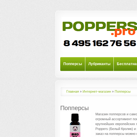
Попперсы
Лубриканты
Бесплатна
Главная
»
Интернет-магазин
»
Попперсы
Попперсы
Магазин попперсов и само
огромный ассортимент по
крупнейших европейских п
Poppers (Белый Кролик) и
заказ на попперсы можно 